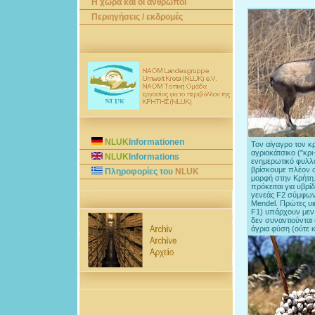
Η χώρα και οι άνθρωποι
Περιηγήσεις / εκδρομές
NLUK
Informationen
Τον αίγαγρο τον κρ
αγριοκάτσικο ("κρι
NLUK
Informations
ενημερωτικό φυλλ
βρίσκουμε πλέον σ
Πληροφορίες του
NLUK
μορφή στην Κρήτη.
πρόκειται για υβρίδ
γενεάς F2 σύμφων
Mendel. Πρώτες υι
F1) υπάρχουν μεν
δεν συναντιούνται
άγρια φύση (ούτε κ