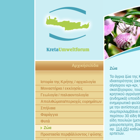
Αρχικήσελίδα
Ζώα
Τα άγρια ζώα της
ιδιαιτερότητες (ε
Ιστορία της Κρήτης / αρχαιλογία
αίγαγρου κρι-κρι,
Μοναστήρια / εκκλησίες
σκατζόχοιρου, του
κρητικού αγριόγατ
Γεωλογία / παλαιοντολογία
(ενδημικά) υποείδ
Απολιθώματα/περιοχές ευρημάτων
ενημερωτικό φυλλ
με την αντίστοιχη
Σπήλαια
συμπεριλαμβάνει 
Φαράγγια
περίπου 30 είδη 
είδη πουλιών (μετ
Φυτά
μαυροπετρίτη, βλ
Ζώα
αρ.
114-05
) καθώς
ερπετών.
Προστασία περιβάλλοντος / φύσης