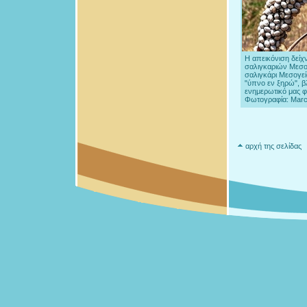
Η απεικόνιση δείχν
σαλιγκαριών Μεσο
σαλιγκάρι Μεσογεί
"ύπνο εν ξηρώ", β
ενημερωτικό μας 
Φωτογραφία: Marc
αρχή της σελίδας